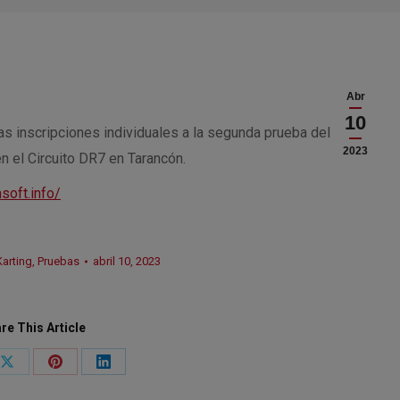
Abr
10
 las inscripciones individuales a la segunda prueba del
2023
n el Circuito DR7 en Tarancón.
soft.info/
Karting
,
Pruebas
abril 10, 2023
re This Article
Share
Share
Share