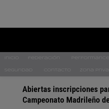
inicio
federación
performance
seguridad
contacto
zona priv
Abiertas inscripciones pa
Campeonato Madrileño de