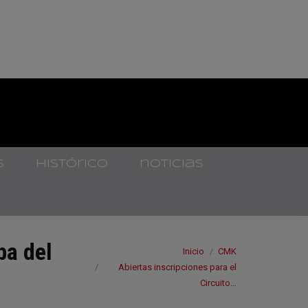
s
histórico
noticias
ba del
Estás aquí:
Inicio
CMK
Abiertas inscripciones para el
Circuito…