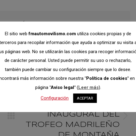
on
on
on
ook
X
Pinterest
LinkedIn
nicación
El sitio web
fmautomovilismo.com
utiliza cookies propias y de
terceros para recopilar información que ayuda a optimizar su visita 
us páginas web. No se utilizarán las cookies para recoger informaci
de carácter personal. Usted puede permitir su uso o rechazarlo,
también puede cambiar su configuración siempre que lo desee.
n
ncontrará más información sobre nuestra
"Política de cookies"
en 
SIGUIENTE
página
"Aviso legal"
(
Leer más
).
CASI 200 INSCRITOS
Configuración
ACEPTAR
EN LA PRUEBA
nes
INAUGURAL DEL
Publicación
TROFEO MADRILEÑO
siguiente:
DE MONTAÑA