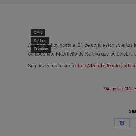
CMK
Karting
A partir de hoy hasta el 21 de abril, están abiertas
Pruebas
Campeonato Madrileño de Karting que se celebra e
Se pueden realizar en
https://fma-fedeauto.podium
Categorías:
CMK
,
Sha
Share