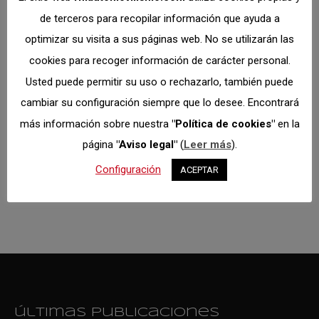
Karting 2019
de terceros para recopilar información que ayuda a
optimizar su visita a sus páginas web. No se utilizarán las
Slalom 2019
cookies para recoger información de carácter personal.
Usted puede permitir su uso o rechazarlo, también puede
cambiar su configuración siempre que lo desee. Encontrará
más información sobre nuestra
"Política de cookies"
en la
últimas publicaciones
página
"Aviso legal"
(
Leer más
).
Configuración
ACEPTAR
últimas publicaciones