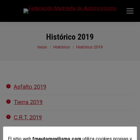
Histórico 2019
Estás aquí:
Inicio
Histórico
Histórico 2019
Asfalto 2019
Tierra 2019
C.R.T. 2019
T.C.S. 2019
El sitio web
fmautomovilismo.com
utiliza cookies propias y