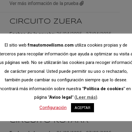
Ver más información de la prueba
CIRCUITO ZUERA
Fechas de la prueba:
26/04/2025 - 27/04/2025
Fecha del inicio de las inscripciones:
El sitio web
fmautomovilismo.com
utiliza cookies propias y de
07/04/2025 10:00
terceros para recopilar información que ayuda a optimizar su visita 
Fecha del final de las inscripciones:
18/04/2025
us páginas web. No se utilizarán las cookies para recoger informaci
14:00
de carácter personal. Usted puede permitir su uso o rechazarlo,
Organizador:
Federación Madrileña de
también puede cambiar su configuración siempre que lo desee.
Automovilismo
ncontrará más información sobre nuestra
"Política de cookies"
en 
página
"Aviso legal"
(
Leer más
).
Ver más información de la prueba
Configuración
ACEPTAR
CIRCUITO KOTARR