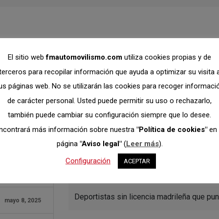
El sitio web
fmautomovilismo.com
utiliza cookies propias y de
terceros para recopilar información que ayuda a optimizar su visita 
Listado de
us páginas web. No se utilizarán las cookies para recoger informaci
no madril
de carácter personal. Usted puede permitir su uso o rechazarlo,
también puede cambiar su configuración siempre que lo desee.
puntúan e
3547
ncontrará más información sobre nuestra
"Política de cookies"
en 
2026
página
"Aviso legal"
(
Leer más
).
91.13 KB
Configuración
ACEPTAR
Attached Files
1
Deportistas sin licencia madrileña que p
mayo 8, 2025