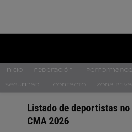
inicio
federación
performance
seguridad
contacto
zona priv
Listado de deportistas no
CMA 2026