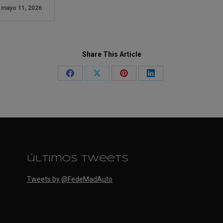
mayo 11, 2026
Share This Article
Share
Share
Share
Share
on
on
on
on
Facebook
X
Pinterest
LinkedIn
últimos tweets
Tweets by @FedeMadAuto