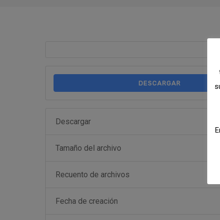
DESCARGAR
s
Descargar
E
Tamaño del archivo
Recuento de archivos
Fecha de creación