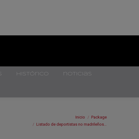
s
histórico
noticias
Estás aquí:
Inicio
Package
Listado de deportistas no madrileños…