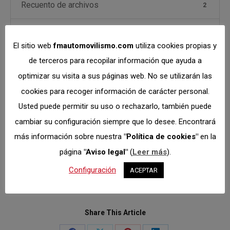
Recuento de archivos
2
Fecha de creación
noviembre 8, 2019
El sitio web
fmautomovilismo.com
utiliza cookies propias y
Última actualización
de terceros para recopilar información que ayuda a
enero 29, 2021
optimizar su visita a sus páginas web. No se utilizarán las
cookies para recoger información de carácter personal.
DESCARGAR
Usted puede permitir su uso o rechazarlo, también puede
cambiar su configuración siempre que lo desee. Encontrará
más información sobre nuestra
"Política de cookies"
en la
Descripción
Archivos adjuntos
página
"Aviso legal"
(
Leer más
).
Configuración
ACEPTAR
Share This Article