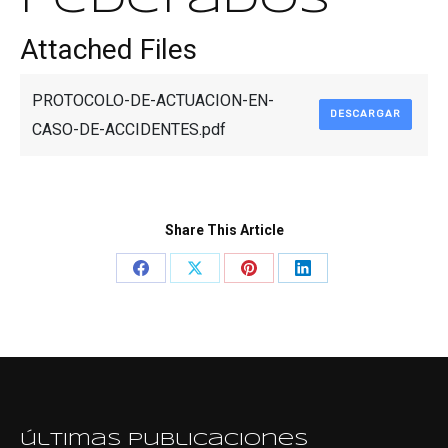
federados
Attached Files
PROTOCOLO-DE-ACTUACION-EN-
DESCARGAR
CASO-DE-ACCIDENTES.pdf
Share This Article
Share
Share
Share
Share
on
on
on
on
Facebook
X
Pinterest
LinkedIn
últimas publicaciones