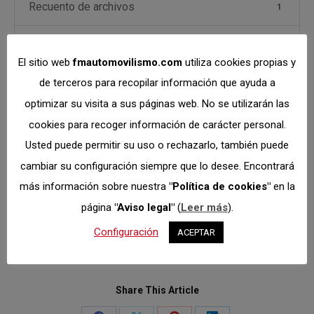
Recuento de archivos
1
Fecha de creación
noviembre 12, 2019
El sitio web
fmautomovilismo.com
utiliza cookies propias y
Última actualización
de terceros para recopilar información que ayuda a
enero 19, 2026
optimizar su visita a sus páginas web. No se utilizarán las
cookies para recoger información de carácter personal.
DESCARGAR
Usted puede permitir su uso o rechazarlo, también puede
cambiar su configuración siempre que lo desee. Encontrará
más información sobre nuestra
"Política de cookies"
en la
Descripción
Archivos adjuntos
página
"Aviso legal"
(
Leer más
).
Configuración
ACEPTAR
Share This Article