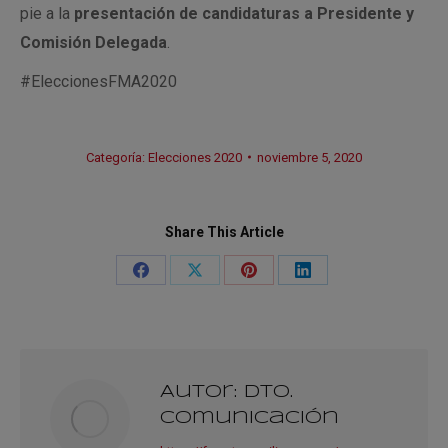
pie a la
presentación de candidaturas a Presidente y
Comisión Delegada
.
#EleccionesFMA2020
Categoría:
Elecciones 2020
noviembre 5, 2020
Share This Article
Share
Share
Share
Share
on
on
on
on
Facebook
X
Pinterest
LinkedIn
Autor:
Dto.
Comunicación