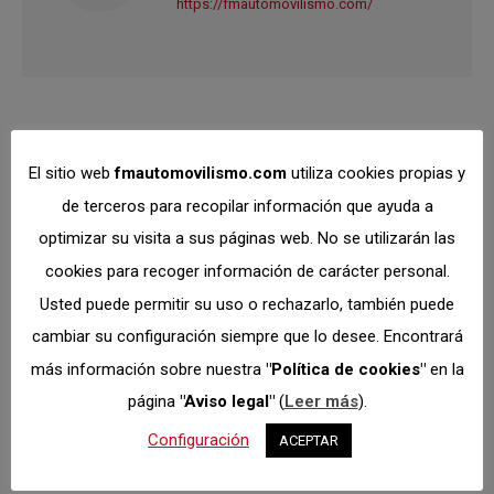
https://fmautomovilismo.com/
Navegación
El sitio web
fmautomovilismo.com
utiliza cookies propias y
ANTERIOR
de terceros para recopilar información que ayuda a
entre
Agenda FdS: CRT6 en el
Publicación
optimizar su visita a sus páginas web. No se utilizarán las
Circuito del Jarama
anterior:
cookies para recoger información de carácter personal.
publicacione
Usted puede permitir su uso o rechazarlo, también puede
SIGUIENTE
cambiar su configuración siempre que lo desee. Encontrará
Circuito DR7 Tarancón,
más información sobre nuestra
"Política de cookies"
en la
segunda cita del CMK
Publicación
página
"Aviso legal"
(
Leer más
).
siguiente:
2020
Configuración
ACEPTAR