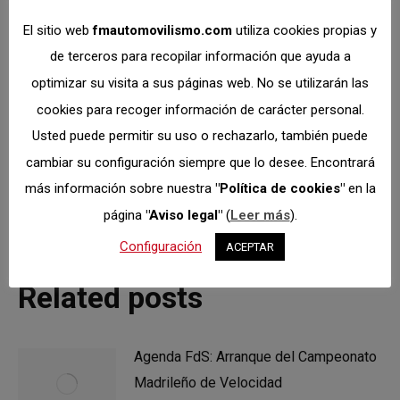
El sitio web
fmautomovilismo.com
utiliza cookies propias y
SIGUIENTE
de terceros para recopilar información que ayuda a
Copa Redan 1000, una
optimizar su visita a sus páginas web. No se utilizarán las
interesante opción de
cookies para recoger información de carácter personal.
promoción en la
Publicación
Usted puede permitir su uso o rechazarlo, también puede
siguiente:
especialidad de
cambiar su configuración siempre que lo desee. Encontrará
más información sobre nuestra
"Política de cookies"
en la
Montaña
página
"Aviso legal"
(
Leer más
).
Configuración
ACEPTAR
Related posts
Agenda FdS: Arranque del Campeonato
Madrileño de Velocidad