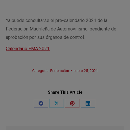
Ya puede consultarse el pre-calendario 2021 de la
Federación Madrileña de Automovilismo, pendiente de
aprobación por sus órganos de control.
Calendario FMA 2021
.
Categoría:
Federación
enero 25, 2021
Share This Article
Share
Share
Share
Share
on
on
on
on
Facebook
X
Pinterest
LinkedIn