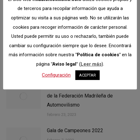
Publicados los
de terceros para recopilar información que ayuda a
optimizar su visita a sus páginas web. No se utilizarán las
Reglamentos de la
Publicación
cookies para recoger información de carácter personal.
siguiente:
Temporada 2021
Usted puede permitir su uso o rechazarlo, también puede
cambiar su configuración siempre que lo desee. Encontrará
más información sobre nuestra
"Política de cookies"
en la
Related posts
página
"Aviso legal"
(
Leer más
).
Configuración
ACEPTAR
Riskmedia, nuevo patrocinador oficial
de la Federación Madrileña de
Automovilismo
febrero 23, 2023
Gala de Campeones 2022