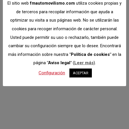
El sitio web
fmautomovilismo.com
utiliza cookies propias y
de terceros para recopilar información que ayuda a
optimizar su visita a sus páginas web. No se utilizarán las
cookies para recoger información de carácter personal.
Rallye Sólo Clio-
Usted puede permitir su uso o rechazarlo, también puede
Arganda, primera
cambiar su configuración siempre que lo desee. Encontrará
más información sobre nuestra
"Política de cookies"
en la
prueba puntuable
página
"Aviso legal"
(
Leer más
).
para el
Configuración
ACEPTAR
Campeonato de
Asfalto
Asfalto
Por
Dto. Comunicación
abril 21, 2022
El Campeonato Madrileño de Asfalto arrancará
este próximo fin de semana en el Rallye Sólo Clio-
Arganda y de la mano de la Escudaría Rasante