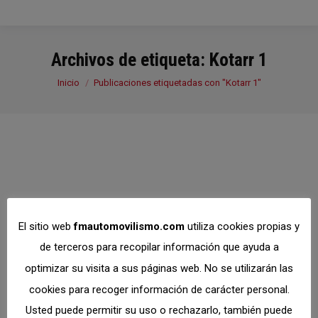
Archivos de etiqueta:
Kotarr 1
Estás aquí:
Inicio
Publicaciones etiquetadas con "Kotarr 1"
Vencedores de
Kotarr 1, 2023
El sitio web
fmautomovilismo.com
utiliza cookies propias y
CMK
,
Deportistas
,
Karting
Por
Dto. Comunicación
de terceros para recopilar información que ayuda a
junio 14, 2023
optimizar su visita a sus páginas web. No se utilizarán las
Enhorabuena a los ganadores de las diferentes
cookies para recoger información de carácter personal.
categorías de este tercer meeting del CMK 2023
Usted puede permitir su uso o rechazarlo, también puede