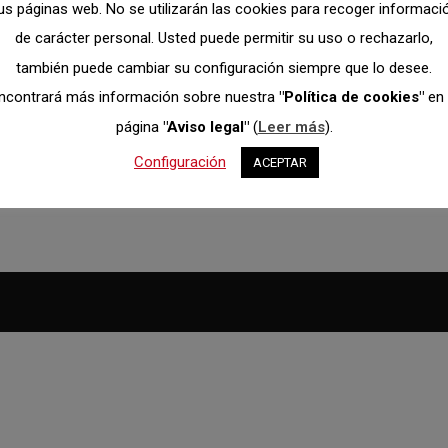
us páginas web. No se utilizarán las cookies para recoger informaci
de carácter personal. Usted puede permitir su uso o rechazarlo,
también puede cambiar su configuración siempre que lo desee.
men curso de Ruta.
ncontrará más información sobre nuestra
"Política de cookies"
en 
página
"Aviso legal"
(
Leer más
).
Configuración
ACEPTAR
en final, a continuación publicamos la lista de calificaciones. E