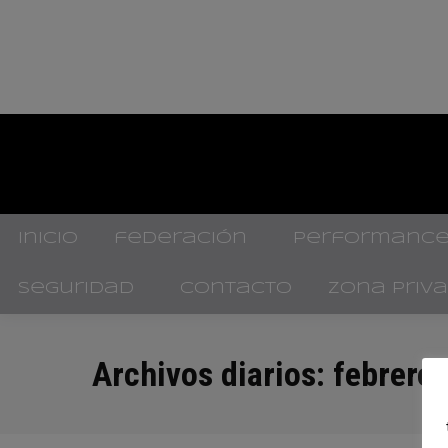
inicio
federación
performance
seguridad
contacto
zona priv
Archivos diarios:
febrero 