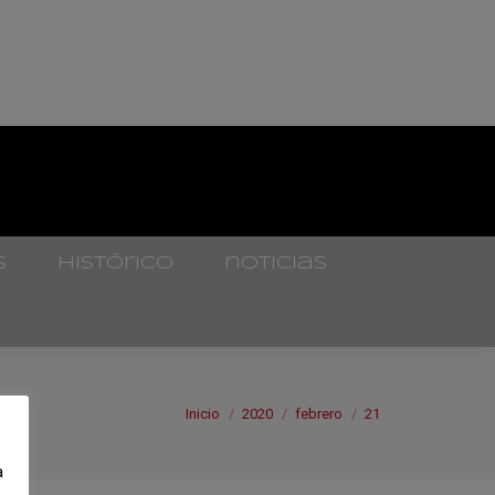
s
histórico
noticias
Estás aquí:
Inicio
2020
febrero
21
a