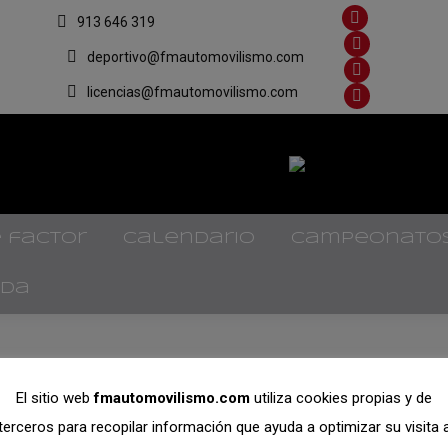
913 646 319
Facebook
page
X
deportivo@fmautomovilismo.com
opens
page
YouTube
licencias@fmautomovilismo.com
in
opens
page
Flickr
new
in
opens
page
window
new
in
opens
window
new
in
window
new
window
 factor
calendario
campeonato
ada
21, 2020
El sitio web
fmautomovilismo.com
utiliza cookies propias y de
terceros para recopilar información que ayuda a optimizar su visita 