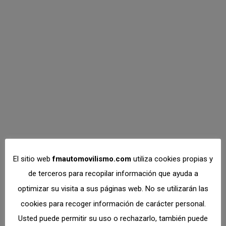
Circuito DR7
Tarancón, segunda
cita del CMK 2020
CMK
,
Karting
Por
Dto. Comunicación
septiembre 14, 2020
El Campeonato Madrileño de Karting disputará en
el circuito DR7 de Tarancón los días 3 y 4 de
octubre la segunda cita del certamen 2020. Hasta
el viernes 25 de septiembre estarán abiertas las
inscripciones en la plataforma de la FMA. Más info:
https://fmautomovilismo.com/karting #FMAKarting
El sitio web
fmautomovilismo.com
utiliza cookies propias y
#CMK2020
de terceros para recopilar información que ayuda a
optimizar su visita a sus páginas web. No se utilizarán las
cookies para recoger información de carácter personal.
Usted puede permitir su uso o rechazarlo, también puede