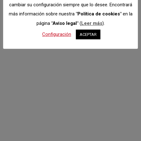
cambiar su configuración siempre que lo desee. Encontrará
más información sobre nuestra
"Política de cookies"
en la
página
"Aviso legal"
(
Leer más
).
Configuración
ACEPTAR
Resultados FdS:
Tierra en
Paracuellos y CRT5
en Jarama
C.R.T.
,
Tierra
,
Turismos
Por
Dto. Comunicación
septiembre 14, 2020
La segunda cita del Campeonato Madrileño de
Tierra tuvo lugar ayer domingo con motivo del el