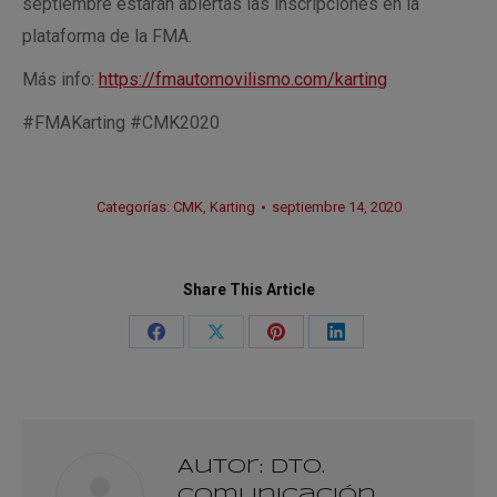
septiembre estarán abiertas las inscripciones en la
plataforma de la FMA.
Más info:
https://fmautomovilismo.com/karting
#FMAKarting #CMK2020
Categorías:
CMK
,
Karting
septiembre 14, 2020
Share This Article
Share
Share
Share
Share
on
on
on
on
Facebook
X
Pinterest
LinkedIn
Autor:
Dto.
Comunicación