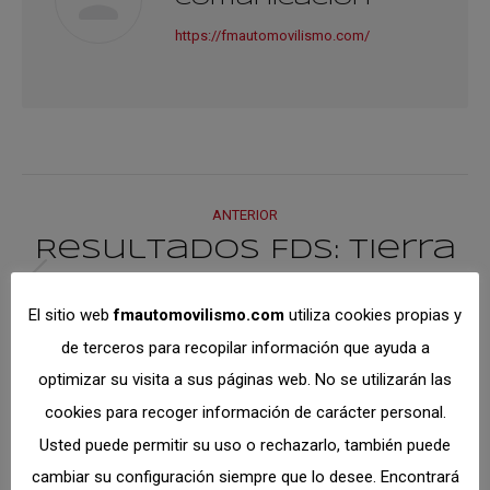
https://fmautomovilismo.com/
Navegación
ANTERIOR
entre
Resultados FdS: Tierra
en Paracuellos y CRT5
Publicación
publicacione
El sitio web
fmautomovilismo.com
utiliza cookies propias y
anterior:
en Jarama
de terceros para recopilar información que ayuda a
optimizar su visita a sus páginas web. No se utilizarán las
SIGUIENTE
cookies para recoger información de carácter personal.
Agenda FdS: XVI T.C.
Publicación
Usted puede permitir su uso o rechazarlo, también puede
Subida La Cabrera
siguiente:
cambiar su configuración siempre que lo desee. Encontrará