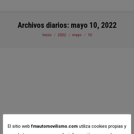
Archivos diarios:
mayo 10, 2022
Estás aquí:
Inicio
2022
mayo
10
El sitio web
fmautomovilismo.com
utiliza cookies propias y