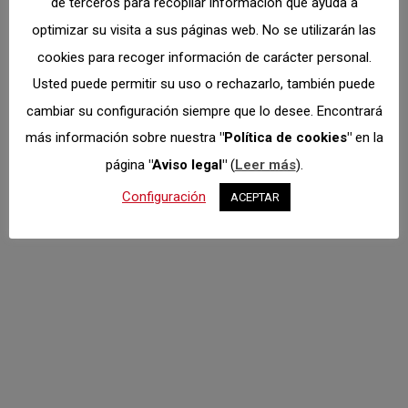
de terceros para recopilar información que ayuda a
optimizar su visita a sus páginas web. No se utilizarán las
cookies para recoger información de carácter personal.
Campeonato
Usted puede permitir su uso o rechazarlo, también puede
cambiar su configuración siempre que lo desee. Encontrará
Madrileño de
más información sobre nuestra
"Política de cookies"
en la
Karting en Corral de
página
"Aviso legal"
(
Leer más
).
Calatrava
Configuración
ACEPTAR
CMK
,
Karting
Por
Dto. Comunicación
mayo 10, 2022
La segunda entrega del apasionante Campeonato
Madrileño de Karting tuvo lugar el pasado fin de
semana en la localidad manchega de Corral de
Calatrava. Una jornada calurosa que, como
habitualmente, estuvo compuesto por un total de 2
carreras para cada una de las diferentes categorías
convocadas: MiniMax, Junior Rotax, Senior Rotax,