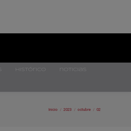
s
histórico
noticias
Estás aquí:
Inicio
2023
octubre
02