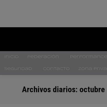
inicio
federación
performance
seguridad
contacto
zona priv
Archivos diarios:
octubre 