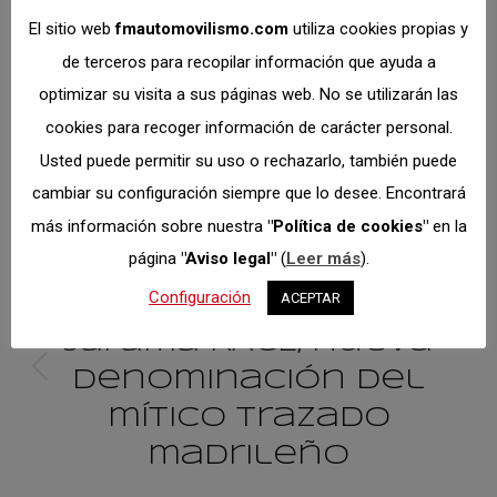
Autor:
Dto.
El sitio web
fmautomovilismo.com
utiliza cookies propias y
Comunicación
de terceros para recopilar información que ayuda a
https://fmautomovilismo.com/
optimizar su visita a sus páginas web. No se utilizarán las
cookies para recoger información de carácter personal.
Usted puede permitir su uso o rechazarlo, también puede
cambiar su configuración siempre que lo desee. Encontrará
más información sobre nuestra
"Política de cookies"
en la
Navegación
página
"Aviso legal"
(
Leer más
).
ANTERIOR
Configuración
ACEPTAR
entre
Circuito de Madrid
Jarama RACE, nueva
publicacione
denominación del
Publicación
anterior:
mítico trazado
madrileño