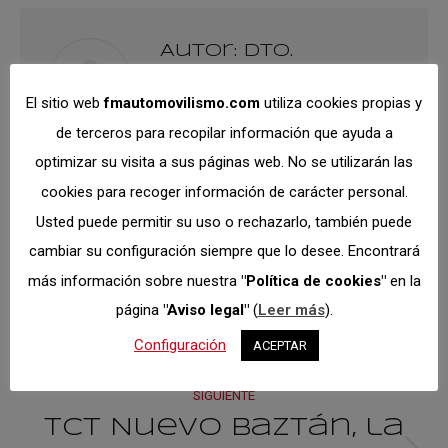
Facebook
X
Pinterest
LinkedIn
Autor:
Dto.
Comunicación
El sitio web
fmautomovilismo.com
utiliza cookies propias y
https://fmautomovilismo.com/
de terceros para recopilar información que ayuda a
optimizar su visita a sus páginas web. No se utilizarán las
cookies para recoger información de carácter personal.
Usted puede permitir su uso o rechazarlo, también puede
Navegación
cambiar su configuración siempre que lo desee. Encontrará
ANTERIOR
más información sobre nuestra
"Política de cookies"
en la
entre
Sí, el deporte es salud
página
"Aviso legal"
(
Leer más
).
Publicación
y es seguro
Configuración
ACEPTAR
anterior:
publicacione
SIGUIENTE
TCT Nuevo Baztán, la