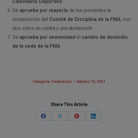
Calendario Deportivo
Se
aprueba por mayoría
de los presentes la
composición del
Comité de Disciplina de la FMA
, con
dos votos en contra y una abstención.
Se
aprueba por unanimidad
el
cambio de domicilio
de la sede de la FMA
.
Categoría:
Federación
febrero 15, 2021
Share This Article
Share
Share
Share
Share
on
on
on
on