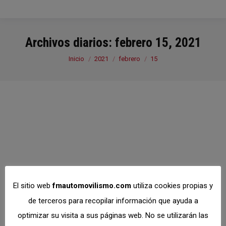
Archivos diarios:
febrero 15, 2021
Estás aquí:
Inicio
2021
febrero
15
El sitio web
fmautomovilismo.com
utiliza cookies propias y
de terceros para recopilar información que ayuda a
optimizar su visita a sus páginas web. No se utilizarán las