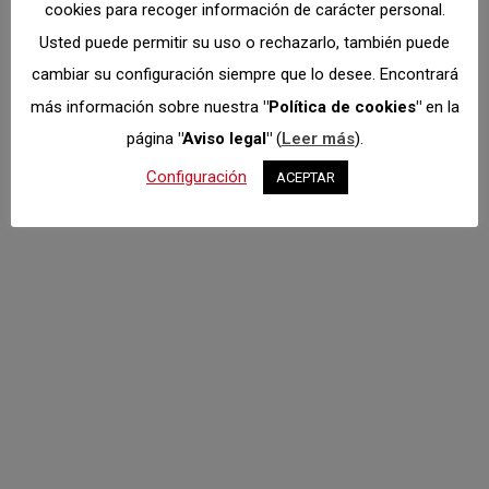
cookies para recoger información de carácter personal.
Usted puede permitir su uso o rechazarlo, también puede
Asamblea General
cambiar su configuración siempre que lo desee. Encontrará
FMA. Aprobado
más información sobre nuestra
"Política de cookies"
en la
Calendario 2021.
página
"Aviso legal"
(
Leer más
).
Federación
Por
Dto. Comunicación
febrero 15, 2021
Configuración
ACEPTAR
Tras la reunión mantenida por la Asamblea General
de la FMA el pasado 13 de febrero, se aprobó el
Calendario Deportivo de 2021. Puede consultarse
aquí. Con la asistencia de 26 integrantes de este
órgano de control, en el contexto de la propia
Asamblea, se adoptaron los siguientes acuerdos:
Se aprueba por unanimidad de los…