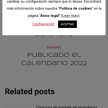
cambiar su configuración siempre que lo desee. Encontrará
Navegación
más información sobre nuestra
"Política de cookies"
en la
ANTERIOR
página
"Aviso legal"
(
Leer más
).
entre
Cerrado por
Configuración
ACEPTAR
vacaciones hasta el 3
Publicación
publicacione
anterior:
de enero
SIGUIENTE
Publicado el
Publicación
Calendario 2022
siguiente:
Related posts
Concurso de montaje de neumáticos