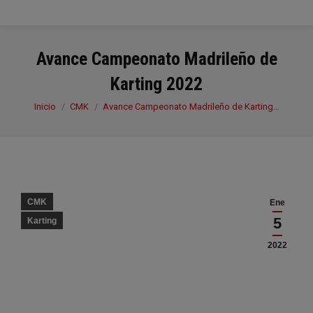
Avance Campeonato Madrileño de
Karting 2022
Estás aquí:
Inicio
CMK
Avance Campeonato Madrileño de Karting…
CMK
Ene
5
Karting
2022