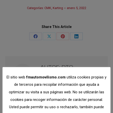
Categorías:
CMK
,
Karting
enero 5, 2022
Share This Article
Share
Share
Share
Share
on
on
on
on
Facebook
X
Pinterest
LinkedIn
Autor:
Dto.
Comunicación
El sitio web
fmautomovilismo.com
utiliza cookies propias y
https://fmautomovilismo.com/
de terceros para recopilar información que ayuda a
optimizar su visita a sus páginas web. No se utilizarán las
cookies para recoger información de carácter personal.
Usted puede permitir su uso o rechazarlo, también puede