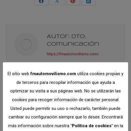
Share
Share
Share
Share
on
on
on
on
Facebook
X
Pinterest
LinkedIn
Autor:
Dto.
Comunicación
https://fmautomovilismo.com/
El sitio web
fmautomovilismo.com
utiliza cookies propias y
de terceros para recopilar información que ayuda a
optimizar su visita a sus páginas web. No se utilizarán las
Navegación
cookies para recoger información de carácter personal.
ANTERIOR
Usted puede permitir su uso o rechazarlo, también puede
entre
SE INICIA LA PUBLICACIÓN
cambiar su configuración siempre que lo desee. Encontrará
DE DOCUMENTACIÓN
más información sobre nuestra
"Política de cookies"
en la
Publicación
publicacione