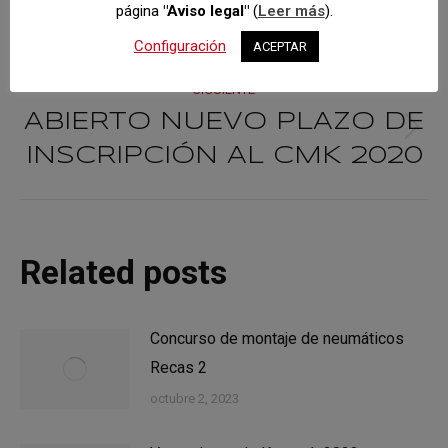
RELATIVA AL PROCESO
página
"Aviso legal"
(
Leer más
).
anterior:
ELECTORAL FMA 2020
Configuración
ACEPTAR
SIGUIENTE
ABIERTO NUEVO PLAZO DE
Publicación
INSCRIPCIÓN AL CMK 2020
siguiente:
Related posts
Concurso de montaje de neumáticos
Recas 2
octubre 2, 2023