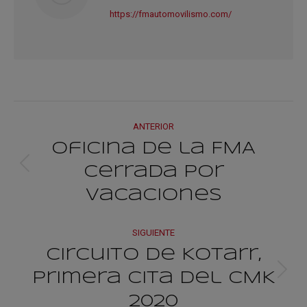
https://fmautomovilismo.com/
Navegación
ANTERIOR
entre
Oficina de la FMA
cerrada por
Publicación
publicacione
anterior:
Vacaciones
SIGUIENTE
Circuito de Kotarr,
primera cita del CMK
Publicación
siguiente:
2020