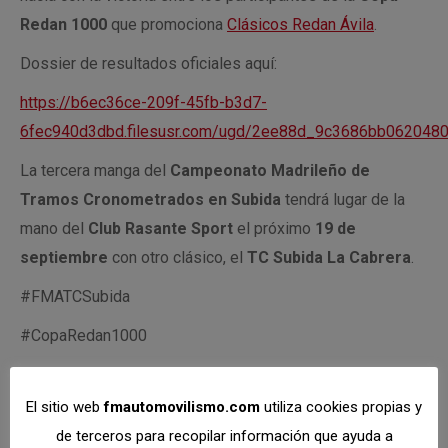
Redan 1000
que promociona
Clásicos Redan Ávila
.
Dossier de resultados oficiales aquí:
https://b6ec36ce-209f-45fb-b3d7-
6fec940d3dbd.filesusr.com/ugd/2ee88d_9c3686bb062048
La tercera manga del
Campeonato Madrileño de
Tramos Cronometrados en Subida
tendrá lugar de la
mano del
Club Rasante Sport
el próximo
19 de
septiembre
con otro clásico, el
TC Subida La Cabrera
.
#FMATCSubida
#CopaRedan1000
Fotos cortesía de
OM Sports
El sitio web
fmautomovilismo.com
utiliza cookies propias y
de terceros para recopilar información que ayuda a