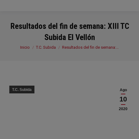
Resultados del fin de semana: XIII TC
Subida El Vellón
Estás aquí:
Inicio
T.C. Subida
Resultados del fin de semana:…
T.C. Subida
Ago
10
2020