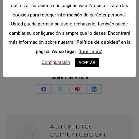
optimizar su visita a sus páginas web. No se utilizarán las
cookies para recoger información de carácter personal.
Usted puede permitir su uso o rechazarlo, también puede
cambiar su configuración siempre que lo desee. Encontrará
más información sobre nuestra
"Política de cookies"
en la
página
"Aviso legal"
(
Leer más
).
Categoría:
T.C. Subida
agosto 10, 2020
Configuración
ACEPTAR
Share This Article
Share
Share
Share
Share
on
on
on
on
Facebook
X
Pinterest
LinkedIn
Autor:
Dto.
Comunicación