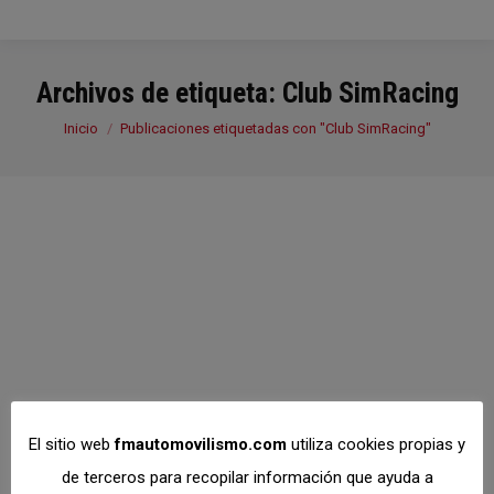
Archivos de etiqueta:
Club SimRacing
Estás aquí:
Inicio
Publicaciones etiquetadas con "Club SimRacing"
El sitio web
fmautomovilismo.com
utiliza cookies propias y
de terceros para recopilar información que ayuda a