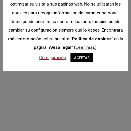
optimizar su visita a sus páginas web. No se utilizarán las
cookies para recoger información de carácter personal.
Finaliza en El
Usted puede permitir su uso o rechazarlo, también puede
Vellón el segundo
cambiar su configuración siempre que lo desee. Encontrará
Trofeo Madrileño
más información sobre nuestra
"Política de cookies"
en la
de Montaña
página
"Aviso legal"
(
Leer más
).
Virtual
Configuración
ACEPTAR
Virtual
Por
Dto. Comunicación
noviembre 3, 2022
Termina la temporada 2022 del Trofeo Madrileño
de Montaña Virtual con una Subida a El Vellón plena
de realismo, prueba que ha convocado en su línea
de salida un total de 101 participantes. Han sido un
total de cinco diferentes pruebas plenas de
espectáculo y emoción, donde los “simracers” *
han podido desplegar todas sus…