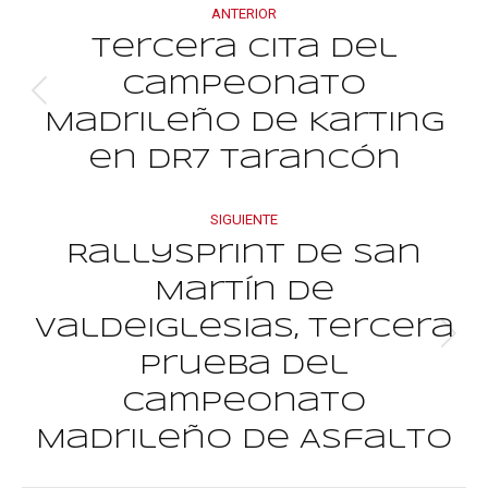
Navegación
ANTERIOR
entre
Tercera cita del
Campeonato
Publicación
publicacione
Madrileño de Karting
anterior:
en DR7 Tarancón
SIGUIENTE
Rallysprint de San
Martín de
Valdeiglesias, tercera
Publicación
prueba del
siguiente:
Campeonato
Madrileño de Asfalto