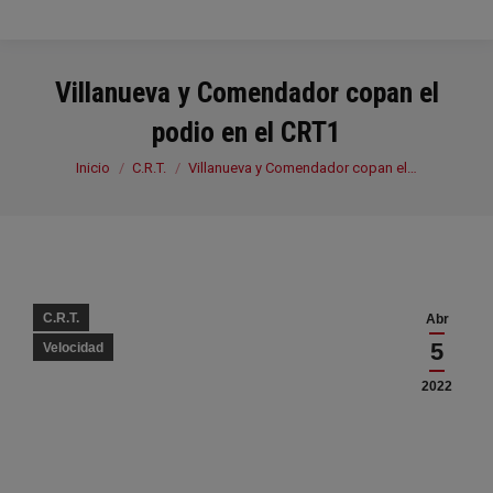
Villanueva y Comendador copan el
podio en el CRT1
Estás aquí:
Inicio
C.R.T.
Villanueva y Comendador copan el…
C.R.T.
Abr
5
Velocidad
2022