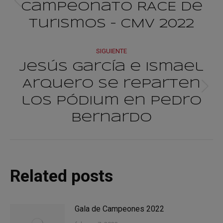
Campeonato RACE de
Publicación
publicacione
anterior:
Turismos – CMV 2022
SIGUIENTE
Jesús García e Ismael
Arquero se reparten
Publicación
los pódium en Pedro
siguiente:
Bernardo
Related posts
Gala de Campeones 2022