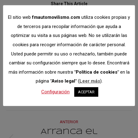
Share This Article
El sitio web
fmautomovilismo.com
utiliza cookies propias y
Share
Share
Share
Share
de terceros para recopilar información que ayuda a
on
on
on
on
optimizar su visita a sus páginas web. No se utilizarán las
Facebook
X
Pinterest
LinkedIn
cookies para recoger información de carácter personal.
Autor:
Dto.
Usted puede permitir su uso o rechazarlo, también puede
Comunicación
cambiar su configuración siempre que lo desee. Encontrará
https://fmautomovilismo.com/
más información sobre nuestra
"Política de cookies"
en la
página
"Aviso legal"
(
Leer más
).
Configuración
ACEPTAR
Navegación
ANTERIOR
entre
Arranca el