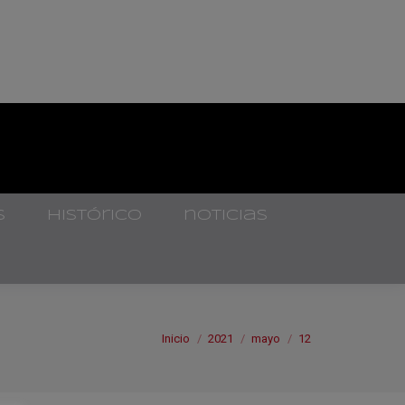
s
histórico
noticias
Estás aquí:
Inicio
2021
mayo
12