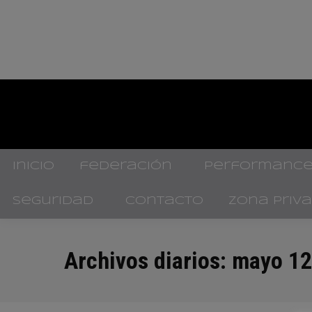
inicio
federación
performance
seguridad
contacto
zona priv
Archivos diarios:
mayo 12