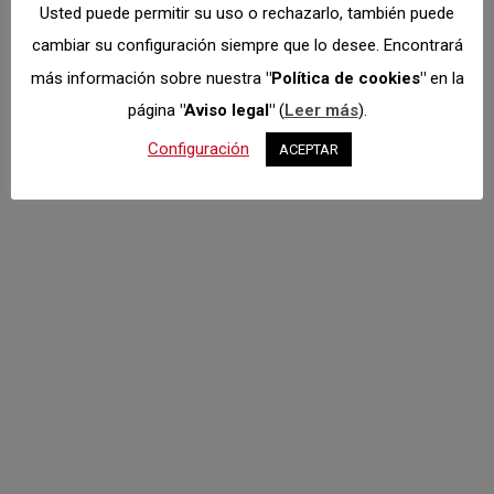
Usted puede permitir su uso o rechazarlo, también puede
una, para…
cambiar su configuración siempre que lo desee. Encontrará
más información sobre nuestra
"Política de cookies"
en la
página
"Aviso legal"
(
Leer más
).
Configuración
ACEPTAR
Cita final con el
Campeonato
Madrileño de