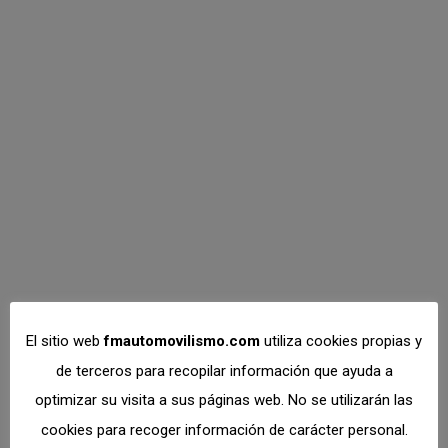
Prueba final del
CMK este fin de
semana en Kotarr
CMK
,
Karting
Por
Dto. Comunicación
noviembre 11, 2021
La cuarta y última cita con el Campeonato
Madrileño de Karting tendrá lugar este fin de
semana en el circuito de Kortarr. Las magníficas
El sitio web
fmautomovilismo.com
utiliza cookies propias y
instalaciones del trazado burgalés acogerán por
de terceros para recopilar información que ayuda a
tercera vez una prueba de este certamen. Como
optimizar su visita a sus páginas web. No se utilizarán las
habitualmente, durante la mañana del domingo se
cookies para recoger información de carácter personal.
disputarán 2 mangas de 6 diferentes carreras cada