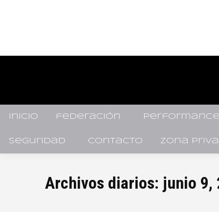
inicio
federación
performance
seguridad
contacto
zona priv
Archivos diarios:
junio 9,