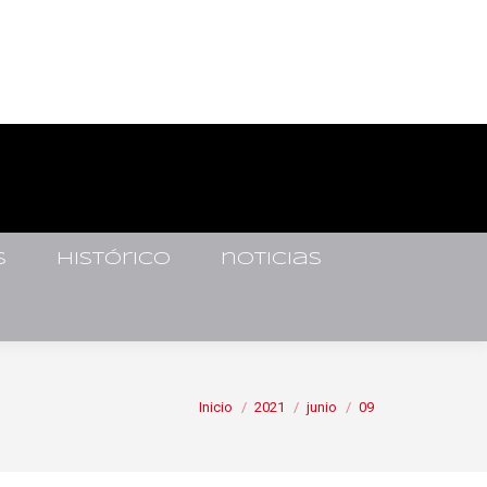
s
histórico
noticias
Estás aquí:
Inicio
2021
junio
09