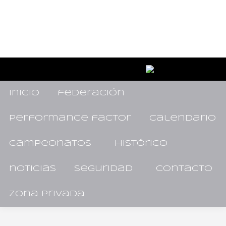
inicio
federación
performance factor
calendario
campeonatos
histórico
noticias
seguridad
contacto
zona privada