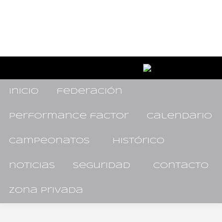
inicio
federación
performance factor
calendario
campeonatos
histórico
noticias
seguridad
contacto
zona privada