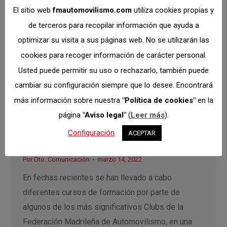
El sitio web
fmautomovilismo.com
utiliza cookies propias y
de terceros para recopilar información que ayuda a
optimizar su visita a sus páginas web. No se utilizarán las
cookies para recoger información de carácter personal.
Usted puede permitir su uso o rechazarlo, también puede
Los clubs de la FMA
cambiar su configuración siempre que lo desee. Encontrará
firmemente
más información sobre nuestra
"Política de cookies"
en la
comprometidos con
página
"Aviso legal"
(
Leer más
).
la formación
Configuración
ACEPTAR
Clubs
,
Federación
,
Formación
,
Oficiales
Por
Dto. Comunicación
marzo 14, 2022
En fechas recientes se han llevado a cabo
diferentes cursos de formación por parte de
algunos de los más significativos Clubs de la
Federación Madrileña de Automovilismo, en una