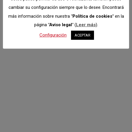
compromiso firme en esta área por parte del
cambiar su configuración siempre que lo desee. Encontrará
automovilismo madrileño. De esta manera y
más información sobre nuestra
"Política de cookies"
en la
adelantándose a la celebración…
página
"Aviso legal"
(
Leer más
).
Configuración
ACEPTAR
Sí, el deporte es
salud y es seguro
Clubs
,
Deportistas
,
Federación
,
Oficiales