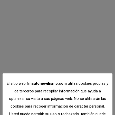
Los clubs de la FMA
firmemente
comprometidos con
la formación
Clubs
,
Federación
,
Formación
,
Oficiales
Por
Dto. Comunicación
marzo 14, 2022
En fechas recientes se han llevado a cabo
El sitio web
fmautomovilismo.com
utiliza cookies propias y
diferentes cursos de formación por parte de
de terceros para recopilar información que ayuda a
algunos de los más significativos Clubs de la
optimizar su visita a sus páginas web. No se utilizarán las
Federación Madrileña de Automovilismo, en una
cookies para recoger información de carácter personal.
serie de acciones que ponen de relieve el
Usted puede permitir su uso o rechazarlo, también puede