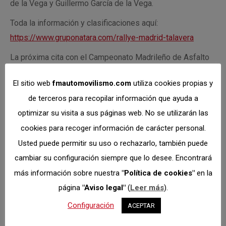
de la Vega y Guillermo García de la Vega.
Toda la información y clasificaciones aquí:
https://www.gruponatara.com/rallye-madrid-talavera
La próxima cita con el Campeonato Madrileño de Asfalto
tendrá lugar el próximo 12 de junio con el recuperado
El sitio web
fmautomovilismo.com
utiliza cookies propias y
Rallye Ciudad de Valladolid tras su inicial aplazamiento.
de terceros para recopilar información que ayuda a
Fotos: Antonio Oriol
optimizar su visita a sus páginas web. No se utilizarán las
cookies para recoger información de carácter personal.
Usted puede permitir su uso o rechazarlo, también puede
Categorías:
Asfalto
,
Regularidad
mayo 25, 2021
cambiar su configuración siempre que lo desee. Encontrará
más información sobre nuestra
"Política de cookies"
en la
Share This Article
página
"Aviso legal"
(
Leer más
).
Configuración
ACEPTAR
Share
Share
Share
Share
on
on
on
on