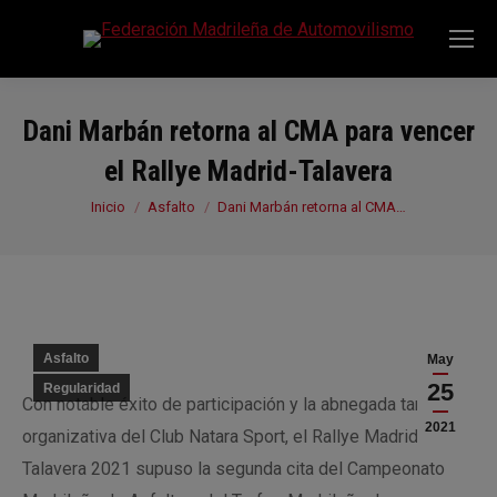
Dani Marbán retorna al CMA para vencer
el Rallye Madrid-Talavera
Estás aquí:
Inicio
Asfalto
Dani Marbán retorna al CMA…
Asfalto
May
25
Regularidad
Con notable éxito de participación y la abnegada tarea
2021
organizativa del Club Natara Sport, el Rallye Madrid-
Talavera 2021 supuso la segunda cita del Campeonato