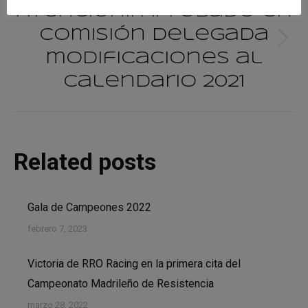
Atención!! Aprobado en
Comisión Delegada
Publicación
modificaciones al
siguiente:
Calendario 2021
Related posts
Gala de Campeones 2022
febrero 7, 2023
Victoria de RRO Racing en la primera cita del
Campeonato Madrileño de Resistencia
marzo 28, 2022