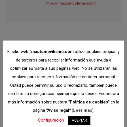
https://fmautomovilismo.com/
Navegación
ANTERIOR
El sitio web
fmautomovilismo.com
utiliza cookies propias y
entre
Agenda FdS: VI UV
de terceros para recopilar información que ayuda a
Enurance Jarama RACE,
optimizar su visita a sus páginas web. No se utilizarán las
publicacione
cookies para recoger información de carácter personal.
comienza el
Publicación
Usted puede permitir su uso o rechazarlo, también puede
Campeonato
anterior:
cambiar su configuración siempre que lo desee. Encontrará
Madrileño de
más información sobre nuestra
"Política de cookies"
en la
Resistencia
página
"Aviso legal"
(
Leer más
).
Configuración
ACEPTAR
SIGUIENTE