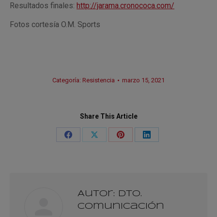
Resultados finales:
http://jarama.cronococa.com/
Fotos cortesía O.M. Sports
Categoría:
Resistencia
marzo 15, 2021
Share This Article
Share
Share
Share
Share
on
on
on
on
Facebook
X
Pinterest
LinkedIn
Autor:
Dto.
Comunicación