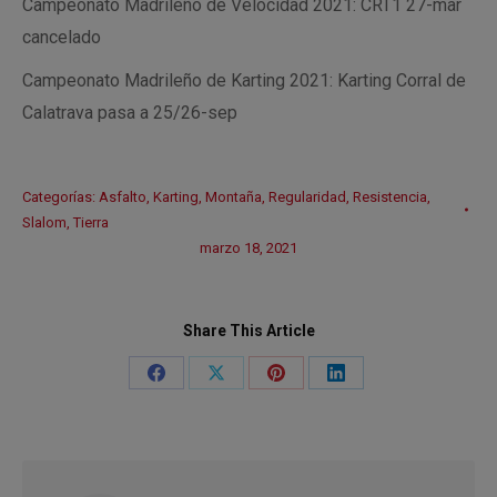
Campeonato Madrileño de Velocidad 2021: CRT1 27-mar
cancelado
Campeonato Madrileño de Karting 2021: Karting Corral de
Calatrava pasa a 25/26-sep
Categorías:
Asfalto
,
Karting
,
Montaña
,
Regularidad
,
Resistencia
,
Slalom
,
Tierra
marzo 18, 2021
Share This Article
Share
Share
Share
Share
on
on
on
on
Facebook
X
Pinterest
LinkedIn