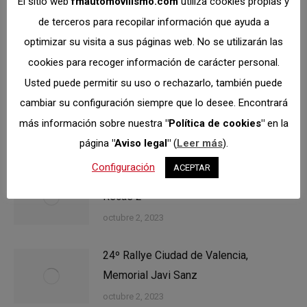
El sitio web
fmautomovilismo.com
utiliza cookies propias y
inscripción anual al
Publicación
de terceros para recopilar información que ayuda a
Campeonato
siguiente:
optimizar su visita a sus páginas web. No se utilizarán las
Madrileño de Karting
cookies para recoger información de carácter personal.
Usted puede permitir su uso o rechazarlo, también puede
cambiar su configuración siempre que lo desee. Encontrará
más información sobre nuestra
"Política de cookies"
en la
Related posts
página
"Aviso legal"
(
Leer más
).
Configuración
ACEPTAR
Concurso de montaje de neumáticos
Recas 2
octubre 2, 2023
24º Rallye Ciudad de Valencia,
Memorial Javi Sanz
octubre 2, 2023