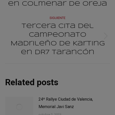
publicacione
anterior:
en Colmenar de Oreja
SIGUIENTE
Tercera cita del
Campeonato
Publicación
Madrileño de Karting
siguiente:
en DR7 Tarancón
Related posts
24º Rallye Ciudad de Valencia,
Memorial Javi Sanz
octubre 2, 2023