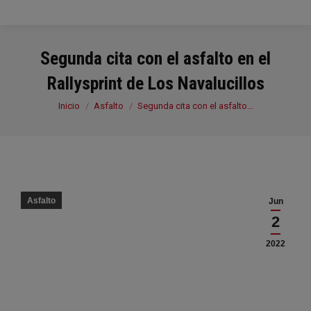
Segunda cita con el asfalto en el
Rallysprint de Los Navalucillos
Estás aquí:
Inicio
Asfalto
Segunda cita con el asfalto…
Asfalto
Jun
2
2022