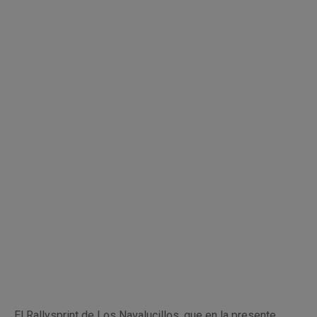
El Rallysprint de Los Navalucillos, que en la presente