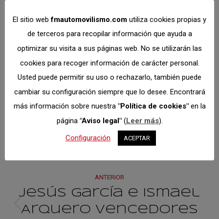
Share
Share
Share
Share
El sitio web
fmautomovilismo.com
utiliza cookies propias y
on
on
on
on
de terceros para recopilar información que ayuda a
Facebook
X
Pinterest
LinkedIn
optimizar su visita a sus páginas web. No se utilizarán las
cookies para recoger información de carácter personal.
Autor:
Dto.
Usted puede permitir su uso o rechazarlo, también puede
Comunicación
cambiar su configuración siempre que lo desee. Encontrará
https://fmautomovilismo.com/
más información sobre nuestra
"Política de cookies"
en la
página
"Aviso legal"
(
Leer más
).
Configuración
ACEPTAR
Navegación
ANTERIOR
entre
Jesús García e Ismael
Arquero vencedores
Publicación