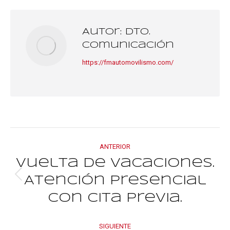
Facebook
X
Pinterest
LinkedIn
Autor:
Dto.
Comunicación
https://fmautomovilismo.com/
Navegación
ANTERIOR
entre
Vuelta de vacaciones.
Atención presencial
Publicación
publicacione
anterior:
con cita previa.
SIGUIENTE