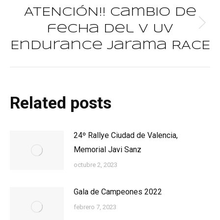
ATENCIÓN!! Cambio de
fecha del V UV
Publicación
siguiente:
Endurance Jarama RACE
Related posts
24º Rallye Ciudad de Valencia,
Memorial Javi Sanz
octubre 2, 2023
Gala de Campeones 2022
febrero 7, 2023