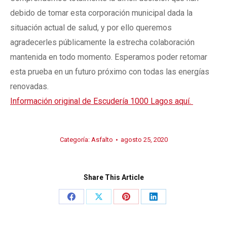
debido de tomar esta corporación municipal dada la
situación actual de salud, y por ello queremos
agradecerles públicamente la estrecha colaboración
mantenida en todo momento. Esperamos poder retomar
esta prueba en un futuro próximo con todas las energías
renovadas.
Información original de Escudería 1000 Lagos aquí.
Categoría:
Asfalto
agosto 25, 2020
Share This Article
Share
Share
Share
Share
on
on
on
on