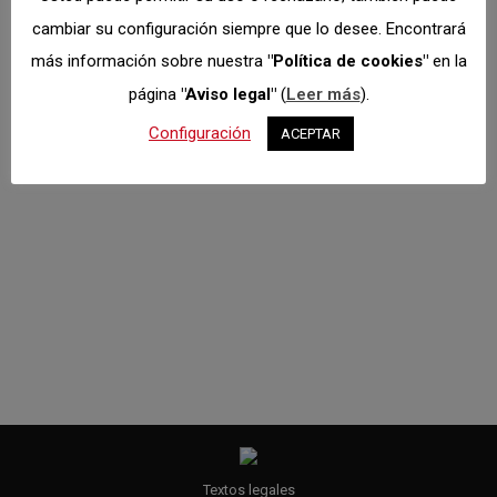
Slalom
,
Tierra
cambiar su configuración siempre que lo desee. Encontrará
Por
Dto. Comunicación
marzo 18, 2021
más información sobre nuestra
"Política de cookies"
en la
Campeonato Madrileño de Tierra 2021: TCT Ajalvir
página
"Aviso legal"
(
Leer más
).
pasa a 10-jul y Rallye Tierra de Madrid pasa a 9-oct
Configuración
ACEPTAR
Trofeo Madrileño de Regularidad (Tierra) 2021: TCT
Ajalvir pasa a 10-jul e incorporación TCT Ciudad
Cerámica 30-oct Campeonato Madrileño de
Velocidad 2021: CRT1 27-mar cancelado
Campeonato Madrileño de Karting 2021: Karting
Corral de Calatrava pasa a 25/26-sep
Textos legales