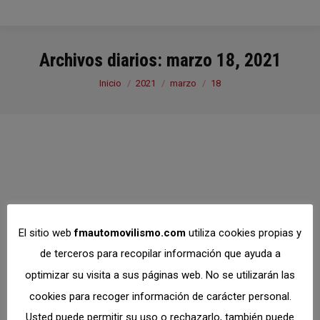
Archivos diarios:
marzo 18, 2021
Estás aquí:
Inicio
2021
marzo
18
Atención!! Aprobado
en Comisión
El sitio web
fmautomovilismo.com
utiliza cookies propias y
Delegada
de terceros para recopilar información que ayuda a
modificaciones al
optimizar su visita a sus páginas web. No se utilizarán las
Calendario 2021
cookies para recoger información de carácter personal.
Asfalto
,
Karting
,
Montaña
,
Regularidad
,
Resistencia
,
Usted puede permitir su uso o rechazarlo, también puede