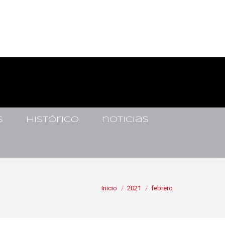
s
histórico
noticias
Estás aquí:
Inicio
2021
febrero