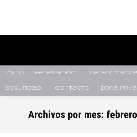
inicio
federación
performance
seguridad
contacto
zona priv
Archivos por mes:
febrer