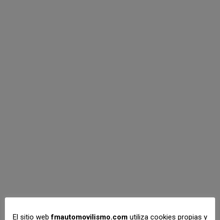
Tramo
Cronometrado de
Tierra de Ajalvir,
segunda cita con el
CMT2021 Kobe Motor
Tierra
Por
Dto. Comunicación
julio 29, 2021
Este fin de semana tendrá lugar la segunda cita del
Campeonato Madrileño de Tierra-Toyota Kobe
Motor #CMT2021 con el Tramo Cronometrado de
Tierra de Ajalvir. De la mano de Escudería Centro, la
localidad Ajalvir, clásico escenario de esta
especialidad, acogerá la prueba disponiendo su
El sitio web
fmautomovilismo.com
utiliza cookies propias y