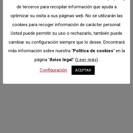
base logística y una especial de 12 km que se
de terceros para recopilar información que ayuda a
recorrerá…
optimizar su visita a sus páginas web. No se utilizarán las
cookies para recoger información de carácter personal.
Usted puede permitir su uso o rechazarlo, también puede
cambiar su configuración siempre que lo desee. Encontrará
más información sobre nuestra
"Política de cookies"
en la
página
"Aviso legal"
(
Leer más
).
Configuración
ACEPTAR
SANTA Mª DE LA
ALAMEDA PONDRÁ EL
COLOFÓN AL TROFEO