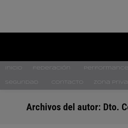
inicio
federación
performance
seguridad
contacto
zona priv
Archivos del autor:
Dto. 