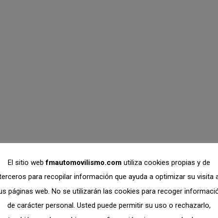
ES
 El Circuito del Jarama-RACE acogió un año más su habitual cita
El sitio web
fmautomovilismo.com
utiliza cookies propias y de
que de nuevo contó con la presencia de público en las gradas y
terceros para recopilar información que ayuda a optimizar su visita 
us páginas web. No se utilizarán las cookies para recoger informaci
de carácter personal. Usted puede permitir su uso o rechazarlo,