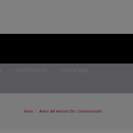
s
histórico
noticias
Estás aquí:
Inicio
Autor del artículo Dto. Comunicación