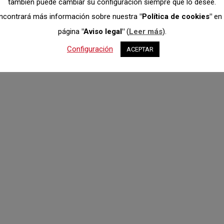
también puede cambiar su configuración siempre que lo desee.
ncontrará más información sobre nuestra
"Política de cookies"
en 
página
"Aviso legal"
(
Leer más
).
Configuración
ACEPTAR
ciones en el calendario 
2021
comunicada por su organizador, Escudería Gredos, deja finalment